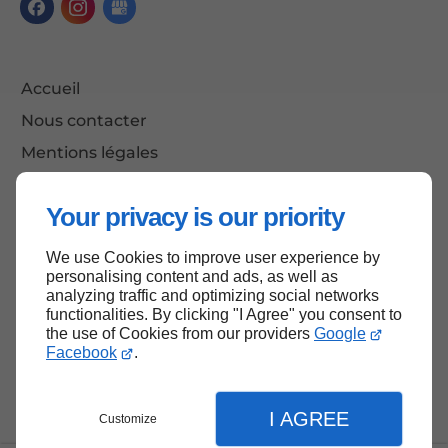
Accueil
Nous contacter
Mentions légales
Plan du site
Your privacy is our priority
We use Cookies to improve user experience by
Haut de page
personalising content and ads, as well as
analyzing traffic and optimizing social networks
functionalities. By clicking "I Agree" you consent to
the use of Cookies from our providers
Google
Facebook
.
I AGREE
Customize