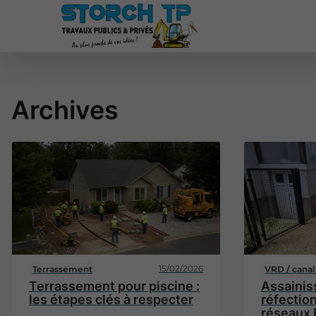
Archives
15/02/2026
Terrassement
VRD / canal
Terrassement pour piscine :
Assainis
les étapes clés à respecter
réfectio
réseaux 