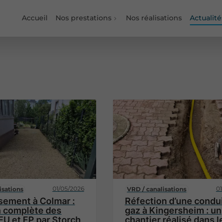
Accueil
Nos prestations
Nos réalisations
Actualité
01/05/2026
0
isations
VRD / canalisations
sement à Colmar :
Réfection d’une condu
n complète des
gaz à Kingersheim : un
EU et EP par Storch
chantier réalisé dans l