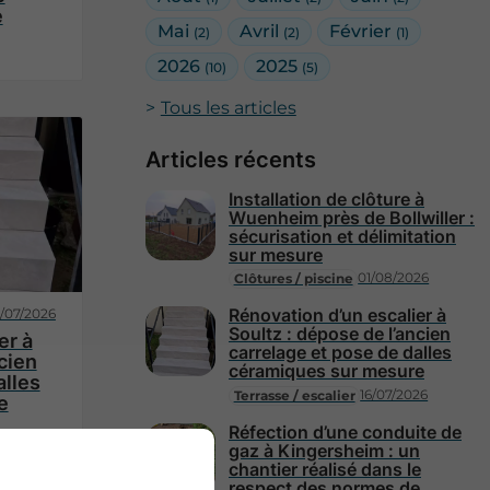
e
Mai
Avril
Février
(2)
(2)
(1)
2026
2025
(10)
(5)
Tous les articles
Articles récents
Installation de clôture à
Wuenheim près de Bollwiller :
sécurisation et délimitation
sur mesure
01/08/2026
Clôtures / piscine
Rénovation d’un escalier à
6/07/2026
Soultz : dépose de l’ancien
er à
carrelage et pose de dalles
cien
céramiques sur mesure
alles
16/07/2026
Terrasse / escalier
e
Réfection d’une conduite de
gaz à Kingersheim : un
chantier réalisé dans le
respect des normes de