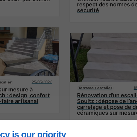
respect des normes d
sécurité
25/05/2026
scalier
1
Terrasse / escalier
 sur mesure à
h : design, confort
Rénovation d’un escali
-faire artisanal
Soultz : dépose de l’an
carrelage et pose de d
céramiques sur mesur
cy is our priority