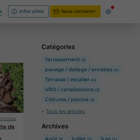
s
Infos utiles
Nous contacter
Catégories
Terrassement
(2)
pavage / dallage / enrobes
(4)
Terrasse / escalier
(4)
VRD / canalisations
(3)
Clôtures / piscine
(2)
Tous les articles
1/07/2026
Archives
ite de
e
Août
Juillet
Juin
(1)
(2)
(2)