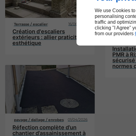
We use Cookies to
personalising conte
traffic and optimizi
16/06/2026
Terrasse / escalier
clicking "I Agree" 
Création d'escaliers
from our providers
extérieurs : allier praticité et
pavage / da
esthétique
Installat
PMR à Ri
sécurisé
normes d
01/04/2026
pavage / dallage / enrobes
Réfection complète d’un
chantier d’assainissement à