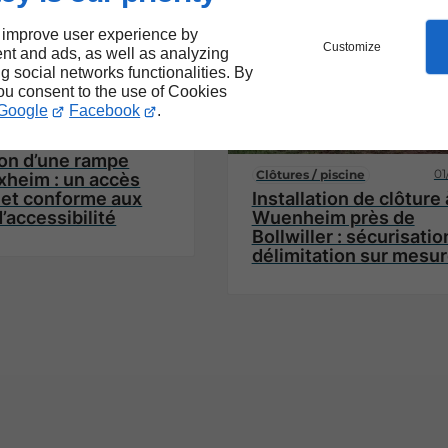
 improve user experience by
Customize
nt and ads, as well as analyzing
ng social networks functionalities. By
you consent to the use of Cookies
Google
Facebook
.
02/06/2026
llage / enrobes
ion d’une rampe
01
Clôtures / piscine
xheim : un accès
 et conforme aux
Installation de clôture 
’accessibilité
Wuenheim près de
Bollwiller : sécurisatio
délimitation sur mesu