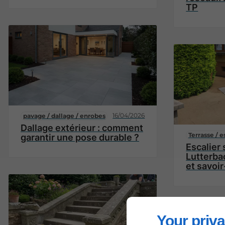
TP
16/04/2026
pavage / dallage / enrobes
Dallage extérieur : comment
Terrasse / e
garantir une pose durable ?
Escalier
Lutterbac
et savoir
Your priva