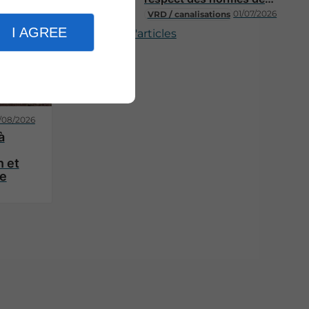
sécurité
01/07/2026
VRD / canalisations
I AGREE
Plus d'articles
/08/2026
à
n et
re