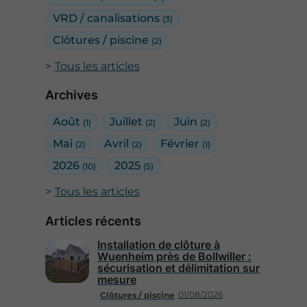
VRD / canalisations
(3)
Clôtures / piscine
(2)
Tous les articles
Archives
Août
Juillet
Juin
(1)
(2)
(2)
Mai
Avril
Février
(2)
(2)
(1)
2026
2025
(10)
(5)
Tous les articles
Articles récents
Installation de clôture à
Wuenheim près de Bollwiller :
sécurisation et délimitation sur
mesure
01/08/2026
Clôtures / piscine