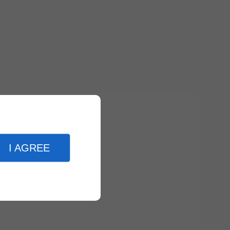
 en
viter
I AGREE
vise à
gévité