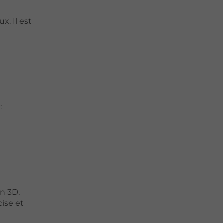
x. Il est
:
on 3D,
ise et