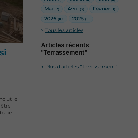
Mai
Avril
Février
(2)
(2)
(1)
2026
2025
(10)
(5)
Tous les articles
Articles récents
si
"Terrassement"
Plus d'articles "Terrassement"
nclut le
 être
d'une