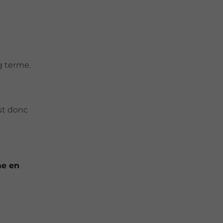
g terme.
st donc
me en