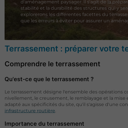
d'aménagement paysager. Il s'agit de la préparat
stabilité et la durabilité des structures qui y se
explorerons les différentes facettes du terrassem
que les erreurs à éviter pour assurer un amén
Terrassement : préparer votre 
Comprendre le terrassement
Qu'est-ce que le terrassement ?
Le terrassement désigne l'ensemble des opérations cons
nivellement, le creusement, le remblayage et la mise 
adapté aux spécificités du site, qu'il s'agisse d'une c
infrastructure routière
.
Importance du terrassement