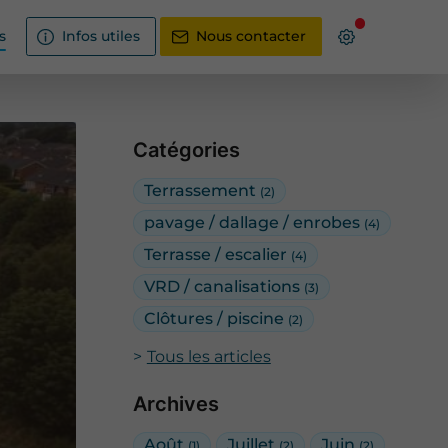
s
Infos utiles
Nous contacter
Catégories
Terrassement
(2)
pavage / dallage / enrobes
(4)
Terrasse / escalier
(4)
VRD / canalisations
(3)
Clôtures / piscine
(2)
Tous les articles
Archives
Août
Juillet
Juin
(1)
(2)
(2)