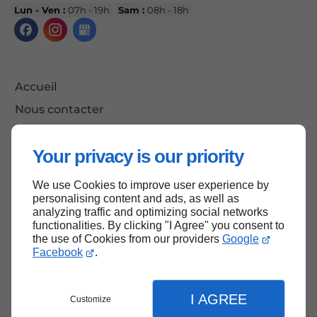
Lun - Ven :
07h - 19h
Sam :
08h - 18h
Accueil
Nous contacter
Mentions légales
Your privacy is our priority
Plan du site
We use Cookies to improve user experience by
personalising content and ads, as well as
analyzing traffic and optimizing social networks
Haut de page
functionalities. By clicking "I Agree" you consent to
the use of Cookies from our providers
Google
Facebook
.
I AGREE
Customize